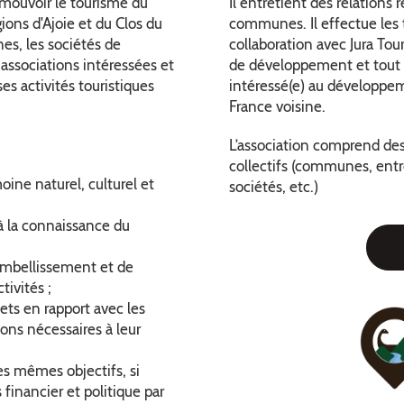
omouvoir le tourisme du
Il entretient des relations r
ions d'Ajoie et du Clos du
communes. Il effectue les t
es, les sociétés de
collaboration avec Jura Tou
associations intéressées et
de développement et tout 
ses activités touristiques
intéressé(e) au développem
France voisine.
L’association comprend de
collectifs (communes, entre
oine naturel, culturel et
sociétés, etc.)
 à la connaissance du
’embellissement et de
ivités ;
jets en rapport avec les
ons nécessaires à leur
es mêmes objectifs, si
s financier et politique par